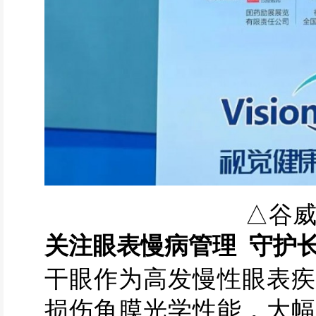
△谷
关注眼表慢病管理
守护长
干眼作为高发慢性眼表疾
损伤角膜光学性能，大幅