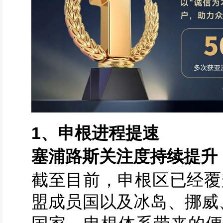
1、申根进程提速
塞浦路斯关注度持续提升
截至目前，申根区已经覆
盟成员国以及冰岛、挪威