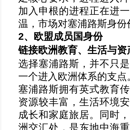
加入申根的进程正在进一
温，市场对塞浦路斯身份
2、欧盟成员国身份
链接欧洲教育、生活与资
选择塞浦路斯，并不只是
一个进入欧洲体系的支点
塞浦路斯拥有英式教育传
资源较丰富，生活环境安
成长和家庭旅居。同时，
洲交汇处，是东地中海重