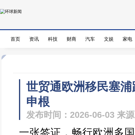
首页
资讯
科技
财商
汽车
文娱
家电
世贸通欧洲移民塞浦
申根
发布时间：2026-06-03 
一张签证，畅行欧洲多国