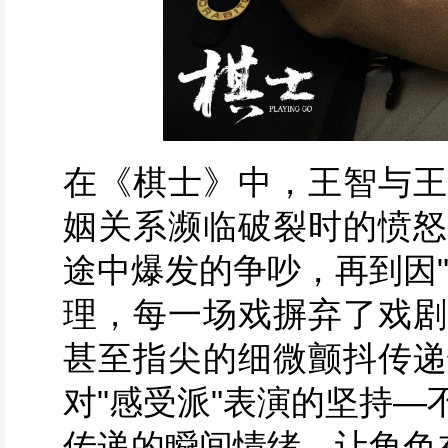
在《棋士》中，王智与王
姻关系濒临破裂时的愤怒
途中爆发的争吵，再到因
理，每一场戏摒弃了戏剧
甚至指尖的细微颤抖传递
对"感受派"表演的坚持
传递的瞬间情绪，让角色