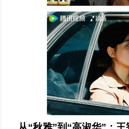
从“秋雅”到“高淑华”：王