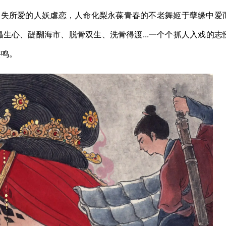
痛失所爱的人妖虐恋，人命化梨永葆青春的不老舞姬于孽缘中爱
生心、醍醐海市、脱骨双生、洗骨得渡...一个个抓人入戏的志
共鸣。