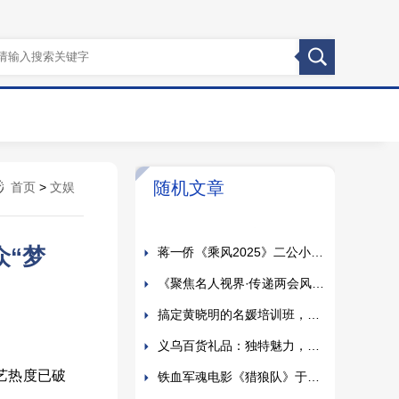
拉萨旅游：探寻雪域高原的神
秘与美丽
Asahi Super Dry 朝日啤酒联
乘日本艺术家 Hermippe 推出龙
旅游订票网：一键开启您的梦
随机文章
首页
>
文娱
年像素艺术限量版 朝气开年
幻旅程
语言通途，文化使者，打造口
译精英的摇篮
蒋一侨《乘风2025》二公小考
“梦
全开麦 专业唱功力证歌手实力
《聚焦名人视界·传递两会风
采》备受瞩目满载荣誉艺术家 张
搞定黄晓明的名媛培训班，是
若谷
孙心娅开的？
义乌百货礼品：独特魅力，点
亮您的生活色彩
铁血军魂电影《猎狼队》于10
艺热度已破
月19日正式开机
黄成平《我的背后是祖国》向