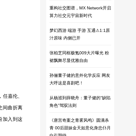
年像素艺术限量版 朝气开年
幻旅程
语言通途，文化使者，打造口
重构社交图谱，MX Network开启
算力社交元宇宙新时代
译精英的摇篮
蒋一侨《乘风2025》二公小考
全开麦 专业唱功力证歌手实力
《聚焦名人视界·传递两会风
梦幻西游 端游 手游 互通⚠1:1原
采》备受瞩目满载荣誉艺术家 张
搞定黄晓明的名媛培训班，是
汁原味 内侧已开
若谷
孙心娅开的？
义乌百货礼品：独特魅力，点
张柏芝同框极氪009大片曝光 粉
亮您的生活色彩
铁血军魂电影《猎狼队》于10
裙飘舞尽显优雅自由
月19日正式开机
孙俪董子健的意外化学反应 网友
大呼这是喜剧吧！
，任嘉伦、
从杨巡到薛晓舟：董子健的"缺陷
角色"驾驭法则
之间曲折离
纷加入到这
《唐宫奇案之青雾风鸣》圆满杀
青 00后甜妹金天如意化身忠仆月
白引期待