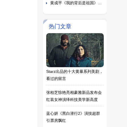
新中国成立75周年致敬
埃文碳汇再拓西南版图 重庆林
业碳汇项目签约仪式圆满举行
AcQUA源少年黄莑茗新单《最
佳队友》 洋溢青春 浪漫上线
探索天然橡胶产业，助力勐腊
热门文章
乡村振兴之路
十年不缺席，《熊出没》系列
成了春节档最稳的赢家
江西红色旅游：重温历史，追
寻革命足迹
【权威鉴定·高端送拍】
西北艺术：文化的瑰宝，艺术
Starz出品的十大黄暴系列美剧，
的殿堂
CE-Channel: Facilitating
看过的留言
Rapid Brand Internationalization
明道：以"陪伴式直播"重塑温
to Embark on a New Journey in
暖人设，用真诚对话圈粉Z世代
“我爱我的祖国•童筑中国梦”少
张柏芝惊艳亮相豪雅新品发布会
红装女神演绎科技美学新高度
the Global M
儿才艺电视展演活动启动
拉萨旅游：探寻雪域高原的神
秘与美丽
Asahi Super Dry 朝日啤酒联
蓝心妍《黑白潜行2》演技超群
引票房飘红
乘日本艺术家 Hermippe 推出龙
旅游订票网：一键开启您的梦