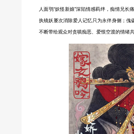
人面鸮“妖怪新娘”深陷情感羁绊，痴情兄长
执镜妖屡次消除爱人记忆只为永伴身侧；傀儡
不断带给观众对贪嗔痴恶、爱恨空渡的情绪