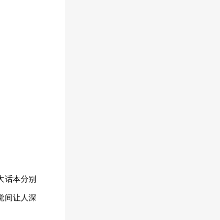
大话本分别
觉间让人深