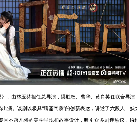
夏》，由林玉芬担任总导演，梁胜权、曹华、黄肖英任联合导演
出演。该剧以极具“聊斋气质”的创新表达，讲述了六段人、妖
奏且不落凡俗的美学呈现和故事设计，吸引众多剧迷热议，纷