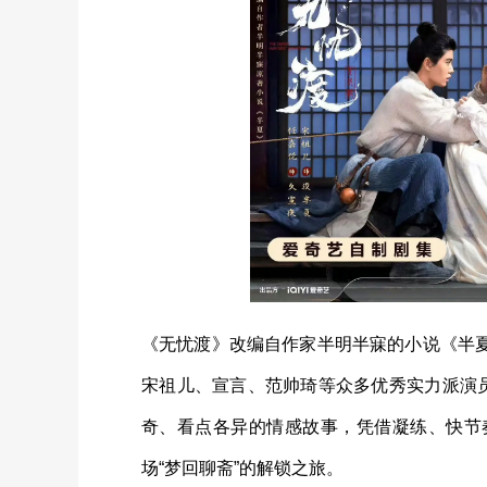
《无忧渡》改编自作家半明半寐的小说《半
宋祖儿、宣言、范帅琦等众多优秀实力派演员
奇、看点各异的情感故事，凭借凝练、快节
场“梦回聊斋”的解锁之旅。