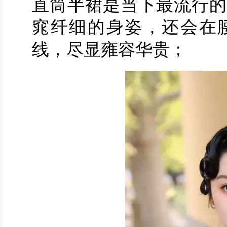
直筒半裙是当下最流行的
窕纤细的身姿，还会在
线，尽显雍容华贵；