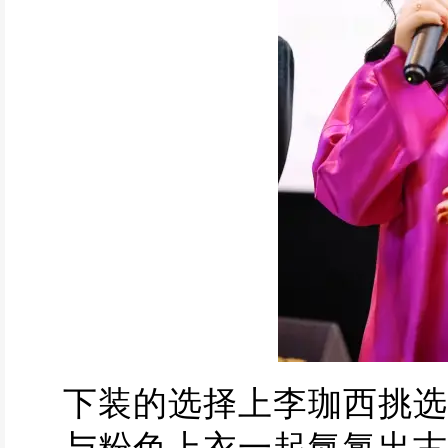
下装的选择上李珈西挑选
与粉色上衣一起氤氲出古