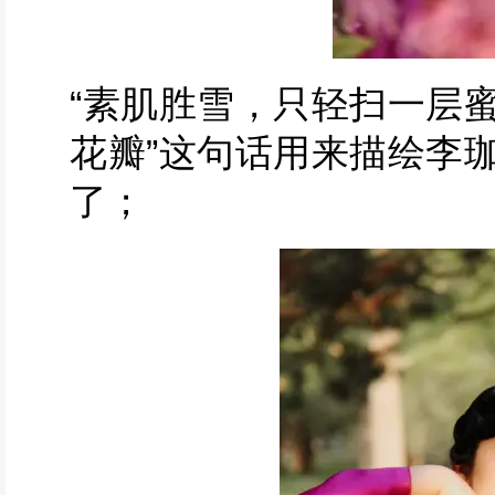
“素肌胜雪，只轻扫一层
花瓣”这句话用来描绘李
了；