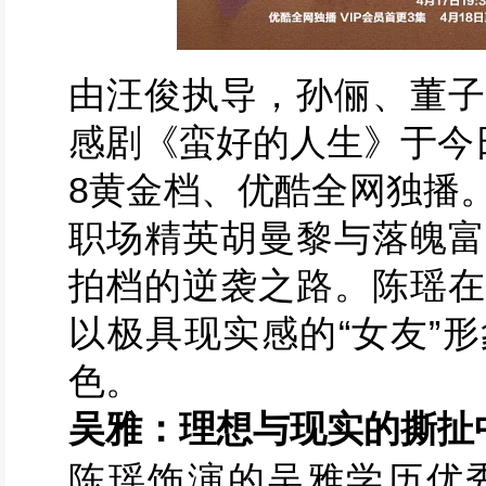
由汪俊执导，孙俪、董子
感剧《蛮好的人生》于今日
8黄金档、优酷全网独播
职场精英胡曼黎与落魄富
拍档的逆袭之路。陈瑶在
以极具现实感的“女友”
色。
吴雅：理想与现实的撕扯
陈瑶饰演的吴雅学历优