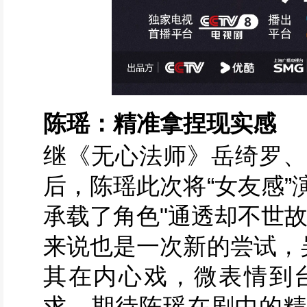
陈瑶：精准拿捏现实感
继《无心法师》岳绮罗、
后，陈瑶此次将“女友感
承载了角色"通透却不世
来说也是一次新的尝试，
其在内心戏，微表情到
求，期待陈瑶在剧中的精